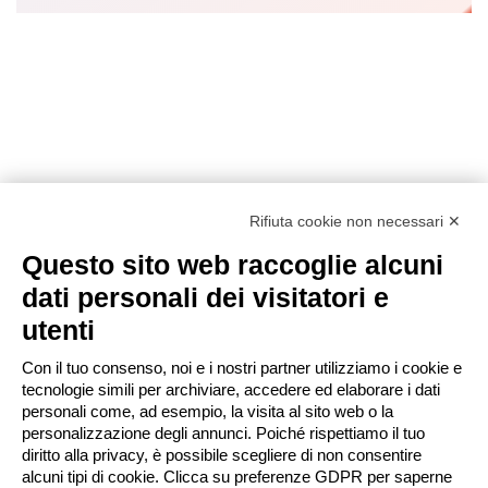
Rifiuta cookie non necessari ✕
Nolomedicali By Medical Rent Service
Questo sito web raccoglie alcuni
dati personali dei visitatori e
Nolomedicali è un'azienda dedicata al noleggio e alla vendita
utenti
di apparecchiature elettromedicali avanzate e di ausili
ortopedici per anziani e ausili per la degenza domiciliare.
Con il tuo consenso, noi e i nostri partner utilizziamo i cookie e
tecnologie simili per archiviare, accedere ed elaborare i dati
personali come, ad esempio, la visita al sito web o la
personalizzazione degli annunci. Poiché rispettiamo il tuo
Orari
diritto alla privacy, è possibile scegliere di non consentire
alcuni tipi di cookie. Clicca su preferenze GDPR per saperne
LUN - VEN 10.00 - 18.00.